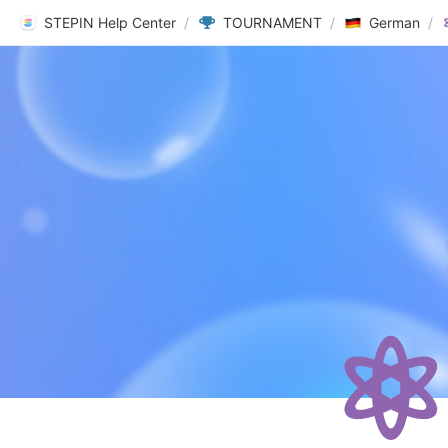
STEPIN Help Center
/
TOURNAMENT
/
German
/