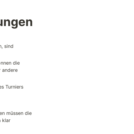
nungen
, sind 
nnen die 
 andere 
s Turniers 
en müssen die 
klar 