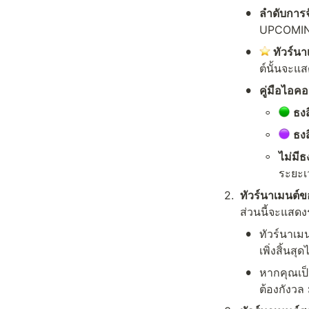
•
ลำดับการจั
UPCOMIN
•
 ทัวร์น
ต์นั้นจะแ
•
คู่มือไอค
◦
ธงส
◦
ธงส
◦
ไม่มีธ
ระยะเว
2
.
ทัวร์นาเมนต์
ส่วนนี้จะแสดง
•
ทัวร์นาเมน
เพิ่งสิ้นส
•
หากคุณเป็น
ต้องกังวล