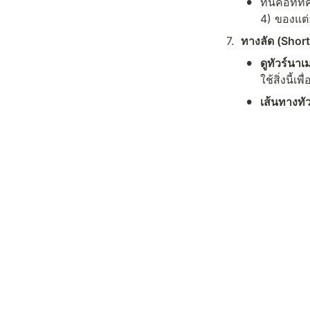
•
ที่นี่คือท
4) ของแต่
7
.
ทางลัด (Shor
•
ดูทัวร์นาเ
ใช้สิ่งนี
•
เส้นทางทั
ต์ในอดีตท