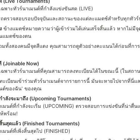
สด (Live Tournaments)
เฉพาะทัวร์นาเมนต์ที่กำลังแข่งขันสด (LIVE)
ถตรวจสอบรอบปัจจุบันและสถานะของแต่ละแมตช์สำหรับทุกทัวร์
ง
 ข้างแมตช์หมายความว่าผู้เข้าร่วมได้เล่นเสร็จสิ้นแล้ว หากไม่มี
เล่นแมตช์ของตน
้าร่วมทั้งสองคนมีจุดสีแดง คุณสามารถดูตัวอย่างคะแนนได้ก่อนที่การต
นที (Joinable Now)
งเฉพาะทัวร์นาเมนต์ที่คุณสามารถลงทะเบียนได้ในขณะนี้ (ในสถ
งทะเบียนเข้าร่วมทัวร์นาเมนต์จากรายการนี้ มันจะหายไปจากที่นี่แล
มนต์ของฉัน' ของคุณ
ที่กำลังจะมาถึง (Upcoming Tournaments)
เมนต์ที่กำลังจะเริ่ม (UPCOMING) ตรวจสอบการแข่งขันที่น่าตื่นเต
ห้พร้อม!
ี่สิ้นสุดแล้ว (Finished Tournaments)
มนต์ที่เพิ่งสิ้นสุดไป (FINISHED)