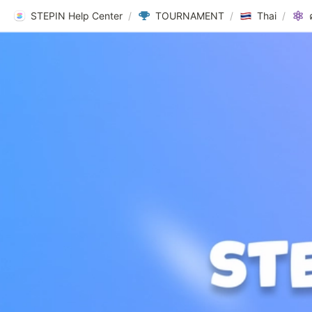
STEPIN Help Center
/
TOURNAMENT
/
Thai
/